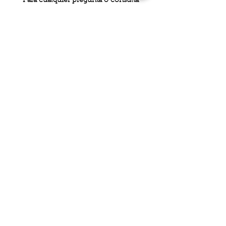
Para cualquier pregunta o consulta
general,
póngase en contacto con nosotros a
través de correo electrónico
admin@myholisticacademy.com
P.O. Box
P.O. Box 23734
San Antonio, Texas
© 2023 Holistic Academy